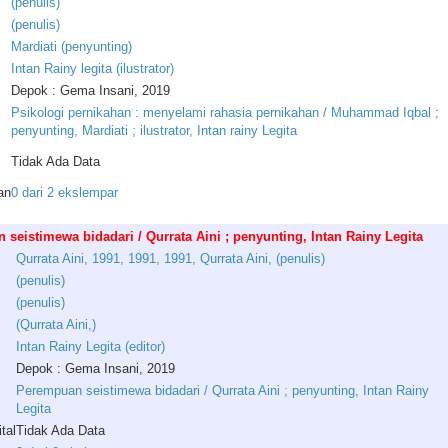
(
penulis
)
(
penulis
)
Mardiati
(
penyunting
)
Intan
Rainy
legita
(
ilustrator
)
Depok : Gema Insani, 2019
Psikologi pernikahan : menyelami rahasia pernikahan / Muhammad Iqbal ;
penyunting, Mardiati ; ilustrator, Intan rainy Legita
Tidak Ada Data
an
0 dari 2 ekslempar
seistimewa bidadari / Qurrata Aini ; penyunting, Intan Rainy Legita
Qurrata
Aini
,
1991
,
1991
,
1991
,
Qurrata
Aini
, (
penulis
)
(
penulis
)
(
penulis
)
(
Qurrata
Aini
,)
Intan
Rainy
Legita
(
editor
)
Depok : Gema Insani, 2019
Perempuan seistimewa bidadari / Qurrata Aini ; penyunting, Intan Rainy
Legita
tal
Tidak Ada Data