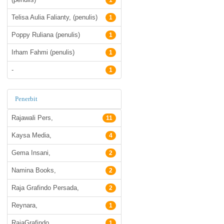
1
Telisa Aulia Falianty, (penulis)
1
Poppy Ruliana (penulis)
1
Irham Fahmi (penulis)
1
-
1
Penerbit
Rajawali Pers,
11
Kaysa Media,
4
Gema Insani,
2
Namina Books,
2
Raja Grafindo Persada,
2
Reynara,
1
RajaGrafindo,
1