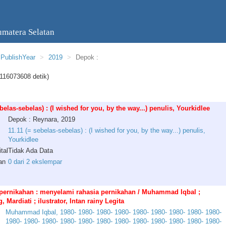
umatera Selatan
PublishYear
2019
Depok :
116073608 detik)
ebelas-sebelas) : (I wished for you, by the way...) penulis, Yourkidlee
Depok : Reynara, 2019
11.11 (= sebelas-sebelas) : (I wished for you, by the way...) penulis,
Yourkidlee
tal
Tidak Ada Data
an
0 dari 2 ekslempar
 pernikahan : menyelami rahasia pernikahan / Muhammad Iqbal ;
 Mardiati ; ilustrator, Intan rainy Legita
Muhammad
Iqbal
,
1980
-
1980
-
1980
-
1980
-
1980
-
1980
-
1980
-
1980
-
1980
-
1980
-
1980
-
1980
-
1980
-
1980
-
1980
-
1980
-
1980
-
1980
-
1980
-
1980
-
1980
-