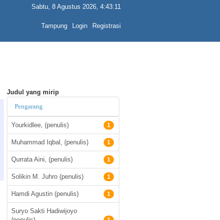
Sabtu, 8 Agustus 2026, 4:43:12
Tampung
Login
Registrasi
Judul yang mirip
Pengarang
Yourkidlee, (penulis)
1
Muhammad Iqbal, (penulis)
1
Qurrata Aini, (penulis)
1
Solikin M. Juhro (penulis)
1
Hamdi Agustin (penulis)
1
Suryo Sakti Hadiwijoyo
(penulis)