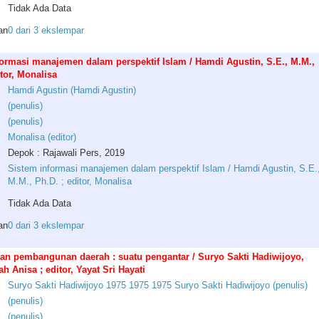
Tidak Ada Data
an
0 dari 3 ekslempar
ormasi manajemen dalam perspektif Islam / Hamdi Agustin, S.E., M.M.,
itor, Monalisa
Hamdi
Agustin
(
Hamdi
Agustin
)
(
penulis
)
(
penulis
)
Monalisa
(
editor
)
Depok : Rajawali Pers, 2019
Sistem informasi manajemen dalam perspektif Islam / Hamdi Agustin, S.E.
M.M., Ph.D. ; editor, Monalisa
Tidak Ada Data
an
0 dari 3 ekslempar
an pembangunan daerah : suatu pengantar / Suryo Sakti Hadiwijoyo,
h Anisa ; editor, Yayat Sri Hayati
Suryo
Sakti
Hadiwijoyo
1975
1975
1975
Suryo
Sakti
Hadiwijoyo
(
penulis
)
(
penulis
)
(
penulis
)