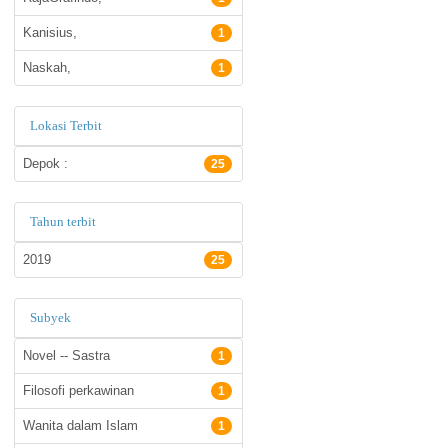
Kanisius,
1
Naskah,
1
Lokasi Terbit
Depok :
25
Tahun terbit
2019
25
Subyek
Novel -- Sastra
1
Filosofi perkawinan
1
Wanita dalam Islam
1