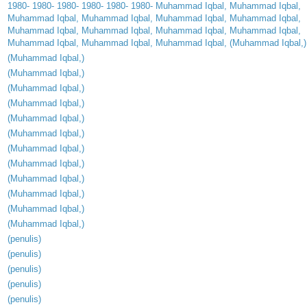
1980
-
1980
-
1980
-
1980
-
1980
-
1980
-
Muhammad
Iqbal
,
Muhammad
Iqbal
,
Muhammad
Iqbal
,
Muhammad
Iqbal
,
Muhammad
Iqbal
,
Muhammad
Iqbal
,
Muhammad
Iqbal
,
Muhammad
Iqbal
,
Muhammad
Iqbal
,
Muhammad
Iqbal
,
Muhammad
Iqbal
,
Muhammad
Iqbal
,
Muhammad
Iqbal
, (
Muhammad
Iqbal
,)
(
Muhammad
Iqbal
,)
(
Muhammad
Iqbal
,)
(
Muhammad
Iqbal
,)
(
Muhammad
Iqbal
,)
(
Muhammad
Iqbal
,)
(
Muhammad
Iqbal
,)
(
Muhammad
Iqbal
,)
(
Muhammad
Iqbal
,)
(
Muhammad
Iqbal
,)
(
Muhammad
Iqbal
,)
(
Muhammad
Iqbal
,)
(
Muhammad
Iqbal
,)
(
penulis
)
(
penulis
)
(
penulis
)
(
penulis
)
(
penulis
)