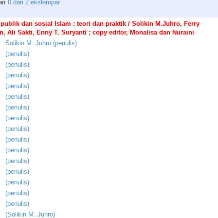
an
0 dari 2 ekslempar
ublik dan sosial Islam : teori dan praktik / Solikin M.Juhro, Ferry
n, Ali Sakti, Enny T. Suryanti ; copy editor, Monalisa dan Nuraini
Solikin
M
.
Juhro
(
penulis
)
(
penulis
)
(
penulis
)
(
penulis
)
(
penulis
)
(
penulis
)
(
penulis
)
(
penulis
)
(
penulis
)
(
penulis
)
(
penulis
)
(
penulis
)
(
penulis
)
(
penulis
)
(
penulis
)
(
penulis
)
(
Solikin
M
.
Juhro
)