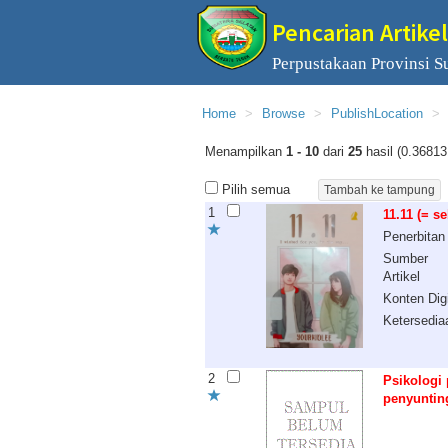
Pencarian Artikel
Perpustakaan Provinsi S
Home
Browse
PublishLocation
Menampilkan
1 - 10
dari
25
hasil (0.36813
Pilih semua
1
11.11 (= s
Penerbitan
Sumber
Artikel
Konten Digi
Ketersedia
2
Psikologi
penyunting,