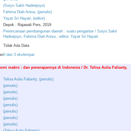
(
Suryo
Sakti
Hadiwijoyo
)
Fahima
Diah
Anisa
, (
penulis
)
Yayat
Sri
Hayati
, (
editor
)
Depok : Rajawali Pers, 2019
Perencanaan pembangunan daerah : suatu pengantar / Suryo Sakti
Hadiwijoyo, Fahima Diah Anisa ; editor, Yayat Sri Hayati
Tidak Ada Data
an
0 dari 3 ekslempar
omi makro : dan penerapannya di Indonesia / Dr. Telisa Aulia Falianty,
Telisa
Aulia
Falianty
, (
penulis
)
(
penulis
)
(
penulis
)
(
penulis
)
(
penulis
)
(
penulis
)
(
penulis
)
(
penulis
)
(
Telisa
Aulia
Falianty
)