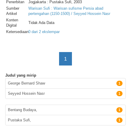
Penerbitan
Jogjakarta : Pustaka Sufi, 2003
Sumber
Warisan Sufi : Warisan sufisme Persia abad
Artikel
pertengahan (1150-1500) / Seyyed Hossein Nasr
Konten
Tidak Ada Data
Digital
Ketersediaan
0 dari 2 ekslempar
1
Judul yang mirip
Pengarang
George Bernard Shaw
1
Seyyed Hossein Nasr
1
Penerbit
Bentang Budaya,
1
Pustaka Sufi,
1