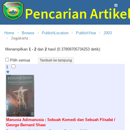
Pencarian Artike
Perpustakaan Provinsi Sumatera Selatan
Home
Browse
PublishLocation
PublishYear
2003
Jogjakarta :
Menampilkan
1 - 2
dari
2
hasil (0.37809705734253 detik)
Pilih semua
1
Manusia Adimanusia : Sebuah Komedi dan Sebuah Filsafat /
George Bernard Shaw