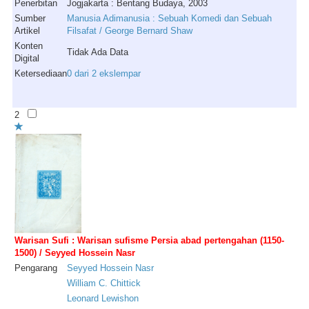
Penerbitan
Jogjakarta : Bentang Budaya, 2003
Sumber
Manusia Adimanusia : Sebuah Komedi dan Sebuah
Artikel
Filsafat / George Bernard Shaw
Konten
Tidak Ada Data
Digital
Ketersediaan
0 dari 2 ekslempar
2
Warisan Sufi : Warisan sufisme Persia abad pertengahan (1150-
1500) / Seyyed Hossein Nasr
Pengarang
Seyyed
Hossein
Nasr
William
C
.
Chittick
Leonard
Lewishon