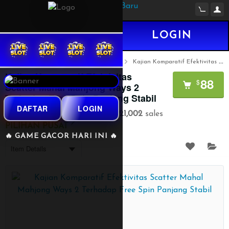
DAFTAR
LOGIN
INDONESIA-NEWS
Situs Terpercaya
Kajian Komparatif Efektivitas Scatter Mahal Mahjong Ways 2 Terhadap Free Spin Panjang Stabil
Kajian Komparatif Efektivitas
88
$
Scatter Mahal Mahjong Ways 2
Terhadap Free Spin Panjang Stabil
DAFTAR
LOGIN
By
INDONESIA-NEWS
121,002
sales
PILIHAN PUSAT
🔥 GAME GACOR HARI INI 🔥
Item Details