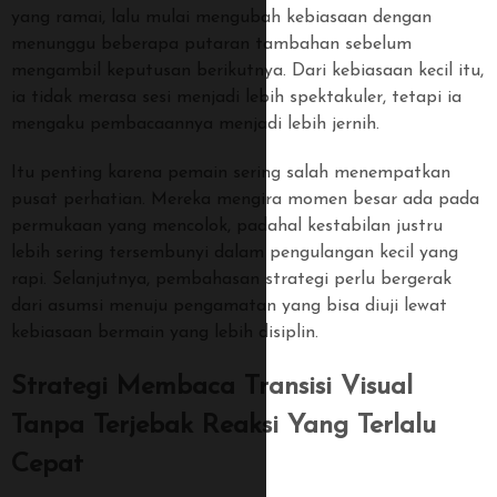
yang ramai, lalu mulai mengubah kebiasaan dengan
menunggu beberapa putaran tambahan sebelum
mengambil keputusan berikutnya. Dari kebiasaan kecil itu,
ia tidak merasa sesi menjadi lebih spektakuler, tetapi ia
mengaku pembacaannya menjadi lebih jernih.
Itu penting karena pemain sering salah menempatkan
pusat perhatian. Mereka mengira momen besar ada pada
permukaan yang mencolok, padahal kestabilan justru
lebih sering tersembunyi dalam pengulangan kecil yang
rapi. Selanjutnya, pembahasan strategi perlu bergerak
dari asumsi menuju pengamatan yang bisa diuji lewat
kebiasaan bermain yang lebih disiplin.
Strategi Membaca Transisi Visual
Tanpa Terjebak Reaksi Yang Terlalu
Cepat