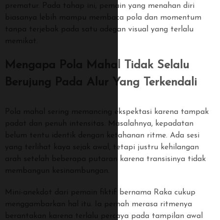
prematur. Pada tahap ini, pemain yang menahan diri
biasanya lebih mampu membaca pola dan momentum
tanpa terjebak pada satu adegan visual yang terlalu
memikat.
Mengapa Pola Mahal Tidak Selalu
Berujung Pada Alur Yang Terkendali
Pola mahal sering memancing ekspektasi karena tampak
padat dan penuh intensitas. Masalahnya, kepadatan
belum tentu identik dengan ketahanan ritme. Ada sesi
yang terlihat kaya sejak awal, tetapi justru kehilangan
arah setelah beberapa putaran karena transisinya tidak
membangun kesinambungan.
Mini-anekdot dari pemain fiktif bernama Raka cukup
menggambarkan hal itu. Ia pernah merasa ritmenya
berantakan karena terlalu percaya pada tampilan awal