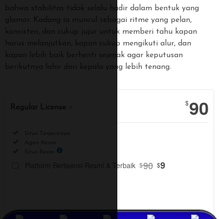
bahwa stabilitas tidak selalu hadir dalam bentuk yang
glamor. Kadang ia muncul sebagai ritme yang pelan,
konsisten, dan cukup jujur untuk memberi tahu kapan
harus melanjutkan, kapan cukup mengikuti alur, dan
kapan lebih baik berhenti sejenak agar keputusan
berikutnya lahir dari kepala yang lebih tenang.
90
$
Regular License
Regular
Included:
Situs Terpercaya
License
Included:
Agen Resmi
SELECTED
Included:
Situs Resmi
90
$
90
9
Platform Berlisensi Resmi & Terbaik
$
$
Use, by
you or
one
client, in
a single