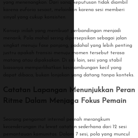
yang menenangkan. Dari sana, keputusan tidak diambil
karena euforia sesaat, melainkan karena sesi memberi
sinyal yang cukup konsisten.
Konsep inilah yang membuat perbandingan menjadi
menarik. Pola mahal sering dipersepsikan sebagai jalan
singkat menuju fase panjang, padahal yang lebih penting
justru apakah transisi menuju momen tersebut terasa
matang atau dipaksakan. Di sisi lain, sesi yang stabil
biasanya memperlihatkan kesinambungan kecil yang
dapat dibaca, bukan lonjakan yang datang tanpa konteks.
Catatan Lapangan Menunjukkan Peran
Ritme Dalam Menjaga Fokus Pemain
Seorang pengamat internal pernah merangkum
kecenderungan itu lewat catatan sederhana dari 12 sesi
pemantauan komunitas. Dalam 7 sesi, pola yang muncul