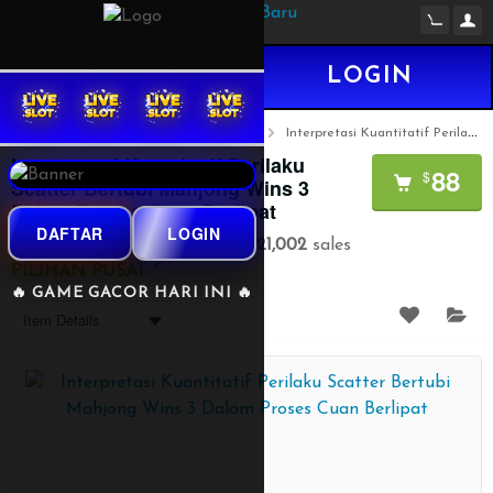
DAFTAR
LOGIN
INDONESIA-NEWS
Situs Terpercaya
Interpretasi Kuantitatif Perilaku Scatter Bertubi Mahjong Wins 3 Dalam Proses Cuan Berlipat
Interpretasi Kuantitatif Perilaku
88
$
Scatter Bertubi Mahjong Wins 3
Dalam Proses Cuan Berlipat
DAFTAR
LOGIN
By
INDONESIA-NEWS
121,002
sales
PILIHAN PUSAT
🔥 GAME GACOR HARI INI 🔥
Item Details