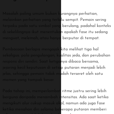
Masalah paling umum bukan kurangnya perhatian,
melainkan perhatian yang terlalu sempit. Pemain sering
terpaku pada satu simbol yang berulang, padahal konteks
di sekelilingnya ikut menentukan apakah fase itu sedang
menguat, melemah, atau hanya berputar di tempat.
Pembacaan berlapis mengajak kita melihat tiga hal
sekaligus: pola pengulangan, kualitas jeda, dan perubahan
respons diri sendiri. Saat ketiganya dibaca bersama,
jejaring kecil keputusan di setiap putaran menjadi lebih
jelas, sehingga pemain tidak mudah terseret oleh satu
momen yang tampak besar.
Pada tahap ini, memperlambat ritme justru sering lebih
berguna daripada menambah intensitas. Ada saat ketika
mengikuti alur cukup masuk akal, namun ada juga fase
ketika menahan diri selama beberapa putaran memberi