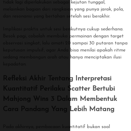
tidak lagi diperlakukan sebagai kejutan tunggal,
melainkan bagian dari rangkaian yang punya jarak, pola,
dan resonansi yang bertahan setelah sesi berakhir.
Implikasi praktis untuk sesi berikutnya cukup sederhana.
Besok pagi, cobalah membuka permainan dengan target
observasi singkat, lalu amati 20 sampai 30 putaran tanpa
keputusan impulsif, agar Anda bisa menilai apakah ritme
sedang membangun arah atau hanya menciptakan ilusi
kepadatan.
Refleksi Akhir Tentang Interpretasi
Kuantitatif Perilaku Scatter Bertubi
Mahjong Wins 3 Dalam Membentuk
Cara Pandang Yang Lebih Matang
Pada akhirnya, pembacaan kuantitatif bukan soal