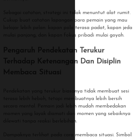
Sebagai catatan, strategi ini tidak menuntut alat rumit.
Cukup buat catatan lapangan para pemain yang mau
belajar lebih pelan: kapan pola terasa padat, kapan jeda
mulai panjang, dan kapan fokus pribadi mulai goyah.
Pengaruh Pendekatan Terukur
Terhadap Ketenangan Dan Disiplin
Membaca Situasi
Pendekatan yang terukur biasanya tidak membuat sesi
terasa lebih heboh, tetapi membuatnya lebih bersih
secara mental. Pemain jadi lebih mudah membedakan
momen yang layak diamati dari momen yang sebaiknya
dilewati tanpa reaksi berlebihan.
Dampaknya terlihat pada cara membaca situasi. Simbol