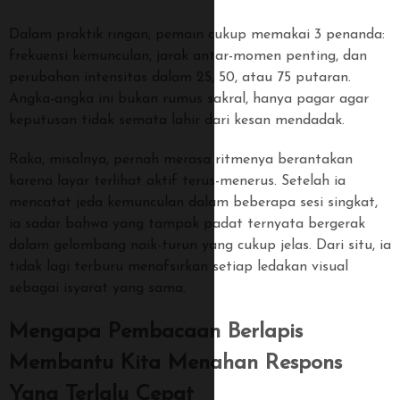
Dalam praktik ringan, pemain cukup memakai 3 penanda:
frekuensi kemunculan, jarak antar-momen penting, dan
perubahan intensitas dalam 25, 50, atau 75 putaran.
Angka-angka ini bukan rumus sakral, hanya pagar agar
keputusan tidak semata lahir dari kesan mendadak.
Raka, misalnya, pernah merasa ritmenya berantakan
karena layar terlihat aktif terus-menerus. Setelah ia
mencatat jeda kemunculan dalam beberapa sesi singkat,
ia sadar bahwa yang tampak padat ternyata bergerak
dalam gelombang naik-turun yang cukup jelas. Dari situ, ia
tidak lagi terburu menafsirkan setiap ledakan visual
sebagai isyarat yang sama.
Mengapa Pembacaan Berlapis
Membantu Kita Menahan Respons
Yang Terlalu Cepat