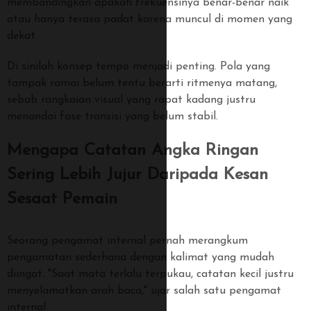
membandingkan apakah frekuensinya benar-benar naik
atau hanya terasa padat karena muncul di momen yang
dekat.
Di sinilah konsep tempo menjadi penting. Pola yang
tampak ramai belum tentu berarti ritmenya matang,
sebab rangkaian visual yang rapat kadang justru
menandai fase transisi yang belum stabil.
Mengapa Catatan Angka Ringan
Sering Lebih Jujur Daripada Kesan
Sesaat Pemain
Seorang pengamat internal pernah merangkum
pengamatan sederhana dengan kalimat yang mudah
diingat. "Saat mata terlalu terpukau, catatan kecil justru
menyelamatkan arah baca," ujar salah satu pengamat
internal.