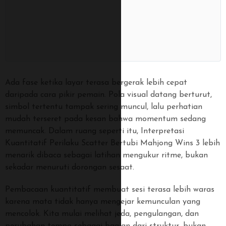
Show More
Ada fase ketika layar terasa bergerak lebih cepat
daripada cara pikir pemain. Pola visual datang berturut,
simbol tertentu tampak sering muncul, lalu perhatian
mudah terseret pada kesan bahwa momentum sedang
memuncak. Dalam ruang seperti itu, Interpretasi
Kuantitatif Perilaku Scatter Bertubi Mahjong Wins 3 lebih
menarik dibaca sebagai latihan mengukur ritme, bukan
sekadar menuruti dorongan sesaat.
Pembacaan kuantitatif membuat sesi terasa lebih waras
karena mata tidak hanya mengejar kemunculan yang
mencolok. Kita mulai melihat jeda, pengulangan, dan