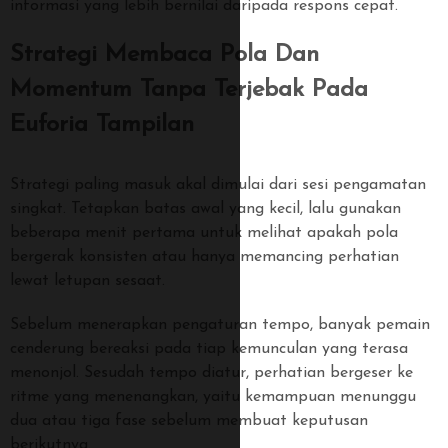
informasi yang lebih bernilai daripada respons cepat.
Strategi Membaca Pola Dan
Momentum Tanpa Terjebak Pada
Euforia Tampilan
Strategi paling masuk akal dimulai dari sesi pengamatan
singkat. Tetapkan batas awal yang kecil, lalu gunakan
beberapa menit pertama untuk melihat apakah pola
bergerak konsisten atau hanya memancing perhatian
lewat letupan sesaat.
Sebelum menerapkan pengaturan tempo, banyak pemain
cenderung bereaksi pada tiap kemunculan yang terasa
menonjol. Sesudah tempo diatur, perhatian bergeser ke
ritme yang menenangkan, yaitu kemampuan menunggu
dua atau tiga fase sebelum membuat keputusan
berikutnya.