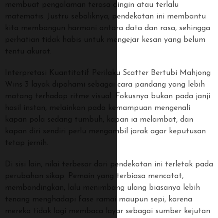
membuat pengalaman terasa dingin atau terlalu
matematis. Justru sebaliknya, pendekatan ini membantu
kita membangun harmoni antara data dan rasa, sehingga
perhatian tidak habis untuk mengejar kesan yang belum
tentu akurat.
Interpretasi Kuantitatif Perilaku Scatter Bertubi Mahjong
Wins 3 layak dipahami sebagai cara pandang yang lebih
matang terhadap ritme visual. Fokusnya bukan pada janji
hasil instan, melainkan pada kemampuan mengenali
kapan pola sedang tumbuh, kapan ia melambat, dan
kapan diri sendiri perlu mengambil jarak agar keputusan
tetap jernih.
Di sisi lain, nilai terbesar dari pendekatan ini terletak pada
perubahan sikap. Pemain yang terbiasa mencatat,
membandingkan, lalu menimbang ulang biasanya lebih
tenang menghadapi fase ramai maupun sepi, karena
mereka tidak lagi membaca layar sebagai sumber kejutan