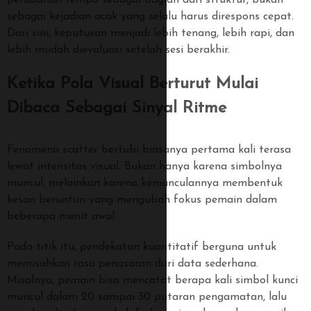
perubahan tempo sebagai bagian dari struktur, bukan
sebagai kejadian acak yang selalu harus direspons cepat.
Dari sini, keputusan menjadi lebih tenang, lebih rapi, dan
lebih mudah dievaluasi setelah sesi berakhir.
Ketika Pola Visual Berturut Mulai
Dibaca Sebagai Sinyal Ritme
Fenomena scatter bertubi biasanya pertama kali terasa
lewat intensitas visual. Bukan hanya karena simbolnya
muncul, melainkan karena kemunculannya membentuk
kesan beruntun yang mengubah fokus pemain dalam
beberapa menit awal.
Pada titik itu, pendekatan kuantitatif berguna untuk
memisahkan rasa penasaran dari data sederhana.
Misalnya, pemain bisa mencatat berapa kali simbol kunci
muncul dalam 20 sampai 30 putaran pengamatan, lalu