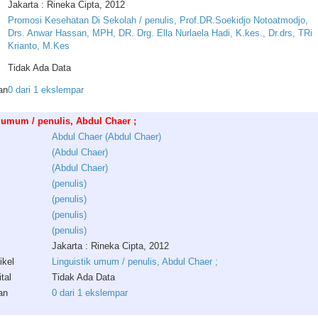
Jakarta : Rineka Cipta, 2012
Promosi Kesehatan Di Sekolah / penulis, Prof.DR.Soekidjo Notoatmodjo,
Drs. Anwar Hassan, MPH, DR. Drg. Ella Nurlaela Hadi, K.kes., Dr.drs, TRi
Krianto, M.Kes
Tidak Ada Data
an
0 dari 1 ekslempar
 umum / penulis, Abdul Chaer ;
Abdul
Chaer
(
Abdul
Chaer
)
(
Abdul
Chaer
)
(
Abdul
Chaer
)
(
penulis
)
(
penulis
)
(
penulis
)
(
penulis
)
Jakarta : Rineka Cipta, 2012
ikel
Linguistik umum / penulis, Abdul Chaer ;
tal
Tidak Ada Data
an
0 dari 1 ekslempar