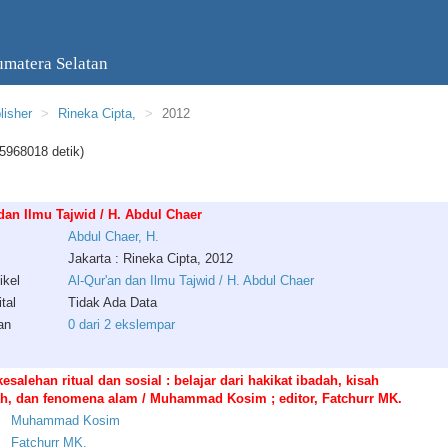
umatera Selatan
lisher
Rineka Cipta,
2012
5968018 detik)
dan Ilmu Tajwid / H. Abdul Chaer
Abdul
Chaer
,
H
.
Jakarta : Rineka Cipta, 2012
ikel
Al-Qur'an dan Ilmu Tajwid / H. Abdul Chaer
tal
Tidak Ada Data
an
0 dari 2 ekslempar
esalehan ritual dan sosial : belajar dari hakikat ibadah, kisah
h, dan fenomena alam / Muhammad Kosim ; editor, Fatchurr MK.
Muhammad
Kosim
Fatchurr
MK
.