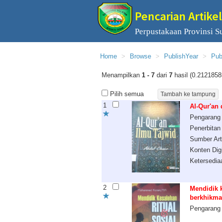
Pencarian Artikel
Perpustakaan Provinsi S
Home
Browse
PublishYear
Pub
Menampilkan
1 - 7
dari
7
hasil (0.2121858
Pilih semua
1
Al-Qur'an 
Pengarang
Penerbitan
Sumber Art
Konten Digi
Ketersedia
2
Mendidik k
berkhikma
Pengarang