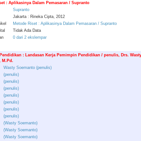
set : Aplikasinya Dalam Pemasaran / Supranto
Supranto
Jakarta : Rineka Cipta, 2012
ikel
Metode Riset : Aplikasinya Dalam Pemasaran / Supranto
tal
Tidak Ada Data
an
0 dari 2 ekslempar
Pendidikan : Landasan Kerja Pemimpin Pendidikan / penulis, Drs. Wast
 M.Pd.
Wasty
Soemanto
(
penulis
)
(
penulis
)
(
penulis
)
(
penulis
)
(
penulis
)
(
penulis
)
(
penulis
)
(
penulis
)
(
Wasty
Soemanto
)
(
Wasty
Soemanto
)
(
Wasty
Soemanto
)