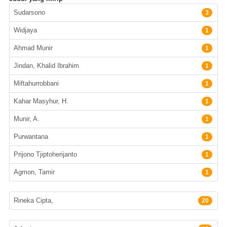
Pengarang
Sudarsono
3
Widjaya
1
Ahmad Munir
1
Jindan, Khalid Ibrahim
1
Miftahurrobbani
1
Kahar Masyhur, H.
1
Munir, A.
1
Purwantana
1
Prijono Tjiptoherijanto
1
Agmon, Tamir
1
Penerbit
Rineka Cipta,
20
Lokasi Terbit