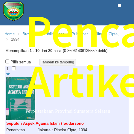
Penc
Home
Browse
PublishYear
Publisher
Rineka Cipta,
1994
Menampilkan
1 - 10
dari
20
hasil (0.36061406135559 detik)
Artik
Pilih semua
1
Perpustakaan Provinsi Sumatera Selatan
Sepuluh Aspek Agama Islam / Sudarsono
Penerbitan
Jakarta : Rineka Cipta, 1994