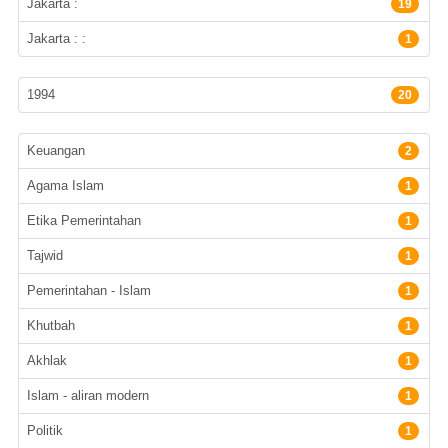
Jakarta :
19
Jakarta : :
1
Tahun terbit
1994
20
Subyek
Keuangan
2
Agama Islam
1
Etika Pemerintahan
1
Tajwid
1
Pemerintahan - Islam
1
Khutbah
1
Akhlak
1
Islam - aliran modern
1
Politik
1