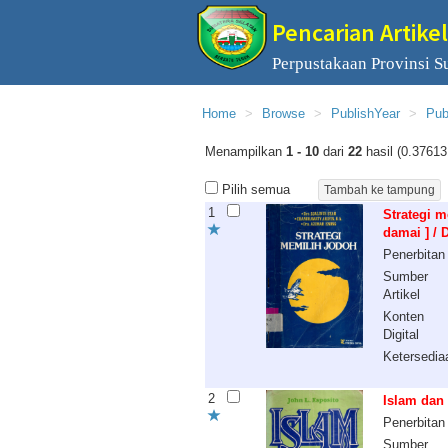
Pencarian Artikel
Perpustakaan Provinsi S
Home
Browse
PublishYear
Pub
Menampilkan
1 - 10
dari
22
hasil (0.37613
Pilih semua
1
Strategi m
damai ] / 
Penerbitan
Sumber
Artikel
Konten
Digital
Ketersedia
2
Islam dan
Penerbitan
Sumber