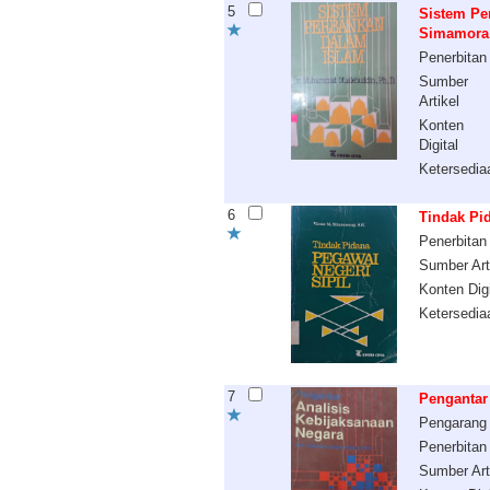
5
Sistem Pe
Simamora
Penerbitan
Sumber
Artikel
Konten
Digital
Ketersedia
6
Tindak Pid
Penerbitan
Sumber Art
Konten Digi
Ketersedia
7
Pengantar
Pengarang
Penerbitan
Sumber Art