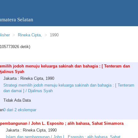
umatera Selatan
lisher
Rineka Cipta,
1990
105773926 detik)
emilih jodoh menuju keluarga sakinah dan bahagia : [ Tenteram dan
Djalinus Syah
Jakarta : Rineka Cipta, 1990
Strategi memilih jodoh menuju keluarga sakinah dan bahagia : [ Tenteram
dan damai ] / Djalinus Syah
Tidak Ada Data
an
0 dari 2 ekslempar
 pembangunan / John L. Esposito ; alih bahasa, Sahat Simamora
Jakarta : Rineka Cipta, 1990
Islam dan pembangunan / John L. Esposito ; alih bahasa, Sahat