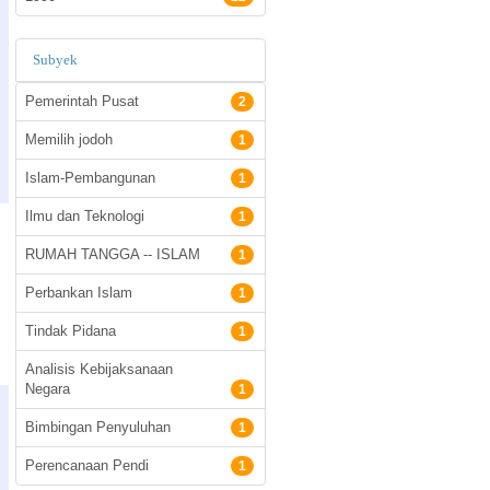
Subyek
Pemerintah Pusat
2
Memilih jodoh
1
Islam-Pembangunan
1
Ilmu dan Teknologi
1
RUMAH TANGGA -- ISLAM
1
Perbankan Islam
1
Tindak Pidana
1
Analisis Kebijaksanaan
Negara
1
Bimbingan Penyuluhan
1
Perencanaan Pendi
1