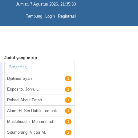
Jum'at, 7 Agustus 2026, 21:35:30
Tampung
Login
Registrasi
Judul yang mirip
Pengarang
Djalinus Syah
1
Esposito, John. L
1
Rohadi Abdul Fatah
1
Alam, H. Sei Datuk Tombak
1
Muslehuddin, Muhammad
1
Situmorang, Victor M.
1