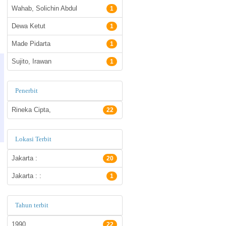
Wahab, Solichin Abdul
1
Dewa Ketut
1
Made Pidarta
1
Sujito, Irawan
1
Penerbit
Rineka Cipta,
22
Lokasi Terbit
Jakarta :
20
Jakarta : :
1
Tahun terbit
1990
22