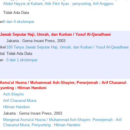
Abdul Hayyie al Kattani, Atik Fikri Ilyas ; penyunting, Arif Anggoro
Tidak Ada Data
an
0 dari 4 ekslempar
 Jawab Seputar Haji, Umrah, dan Kurban / Yusuf Al-Qaradhawi
Jakarta : Gema Insani Press, 2003
ikel
100 Tanya Jawab Seputar Haji, Umrah, dan Kurban / Yusuf Al-Qaradhawi
tal
Tidak Ada Data
an
0 dari 1 ekslempar
Asma'ul Husna / Muhammad Ash-Shayim; Penerjemah : Arif Chasanul-
yunting : Hilman Handoni
Ash
-
Shayim
Arif
Chasanul
-
Muna
Hilman
Handoni
Jakarta : Gema Insani Press, 2003
Mengenal Asma'ul Husna / Muhammad Ash-Shayim; Penerjemah : Arif
Chasanul-Muna; Penyunting : Hilman Handoni