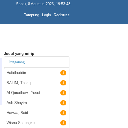
Sabtu, 8 Agustus 2026, 19:53:49
Tampung
Login
Registrasi
Judul yang mirip
Pengarang
Hafidhuddin
1
SALIM, Thariq
1
Al-Qaradhawi, Yusuf
1
Ash-Shayim
1
Hawwa, Said
1
Wisnu Sasongko
1