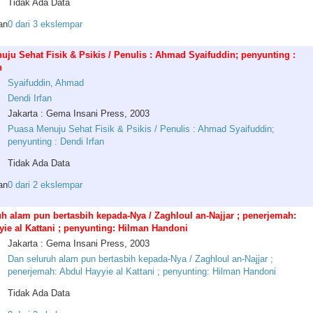
Tidak Ada Data
an
0 dari 3 ekslempar
ju Sehat Fisik & Psikis / Penulis : Ahmad Syaifuddin; penyunting :
n
Syaifuddin
,
Ahmad
Dendi
Irfan
Jakarta : Gema Insani Press, 2003
Puasa Menuju Sehat Fisik & Psikis / Penulis : Ahmad Syaifuddin;
penyunting : Dendi Irfan
Tidak Ada Data
an
0 dari 2 ekslempar
h alam pun bertasbih kepada-Nya / Zaghloul an-Najjar ; penerjemah:
ie al Kattani ; penyunting: Hilman Handoni
Jakarta : Gema Insani Press, 2003
Dan seluruh alam pun bertasbih kepada-Nya / Zaghloul an-Najjar ;
penerjemah: Abdul Hayyie al Kattani ; penyunting: Hilman Handoni
Tidak Ada Data