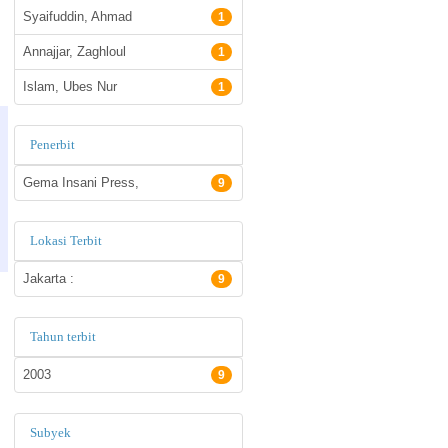
Syaifuddin, Ahmad
1
Annajjar, Zaghloul
1
Islam, Ubes Nur
1
Penerbit
Gema Insani Press,
9
Lokasi Terbit
Jakarta :
9
Tahun terbit
2003
9
Subyek