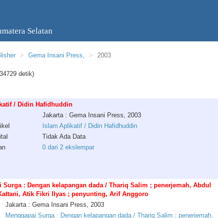
umatera Selatan
lisher
Gema Insani Press,
2003
34729 detik)
katif / Didin Hafidhuddin
Jakarta : Gema Insani Press, 2003
ikel
Islam Aplikatif / Didin Hafidhuddin
tal
Tidak Ada Data
an
0 dari 2 ekslempar
 Surga : Dengan kelapangan dada / Thariq Salim ; penerjemah, Abdul
Kattani, Atik Fikri Ilyas ; penyunting, Arif Anggoro
Jakarta : Gema Insani Press, 2003
Menggapai Surga : Dengan kelapangan dada / Thariq Salim ; penerjemah,