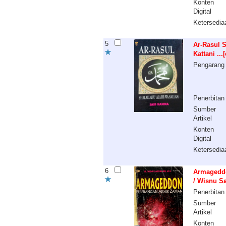
Konten
Digital
Ketersedia
5
Ar-Rasul S
Kattani ..
Pengarang
Penerbitan
Sumber
Artikel
Konten
Digital
Ketersedia
6
Armageddon
/ Wisnu S
Penerbitan
Sumber
Artikel
Konten