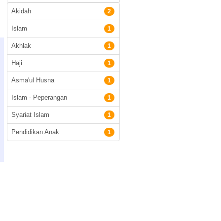
Akidah
2
Islam
1
Akhlak
1
Haji
1
Asma'ul Husna
1
Islam - Peperangan
1
Syariat Islam
1
Pendidikan Anak
1
l