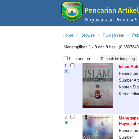
Pencarian Artikel
Perpustakaan Provinsi S
Home
Browse
PublishYear
Pub
Menampilkan
1 - 9
dari
9
hasil (0.3807840
Pilih semua
1
Islam Apli
Penerbitan
Sumber Art
Konten Digi
Ketersedia
2
Menggapai
Hayyie al 
Penerbitan
Sumber