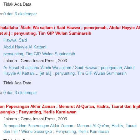
Tidak Ada Data
an
0 dari 3 ekslempar
halallahu 'Álaihi Wa sallam / Said Hawwa ; penerjemah, Abdul Hayyie Al
.[et al.] ; penyunting, Tim GIP Wulan Suminarsih
Hawwa
,
Said
Abdul
Hayyie
Al
Kattani
penyunting
,
Tim
GIP
Wulan
Suminarsih
Jakarta : Gema Insani Press, 2003
Ar-Rasul Shalallahu 'Álaihi Wa sallam / Said Hawwa ; penerjemah, Abdul
Hayyie Al Kattani ...[et al.] ; penyunting, Tim GIP Wulan Suminarsih
Tidak Ada Data
an
0 dari 3 ekslempar
 Peperangan Akhir Zaman : Menurut Al-Qur'an, Hadits, Taurat dan Inji
asongko ; Penyunting, Herlis Kurniawan
Jakarta : Gema Insani Press, 2003
Armageddon Peperangan Akhir Zaman : Menurut Al-Qur'an, Hadits, Taurat
dan Injil / Wisnu Sasongko ; Penyunting, Herlis Kurniawan