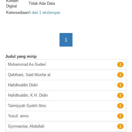
Konten
Tidak Ada Data
Digital
Ketersediaan
0 dari 1 ekslempar
1
Judul yang mirip
Pengarang
Muhammad As-Suderi
1
Qahthani, Said Musfar al
1
Hafidhuddin Didin
1
Hafidhuddin, K.H. Didin
1
Taimiyyah Syekh Ibnu
1
Yusuf, amru
1
Gymnastiar, Abdullah
1