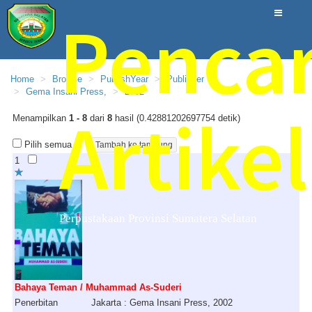
Pencar
Home
Browse
PublishYear
Publisher
Gema Insani Press,
2002
Artikel
Menampilkan
1 - 8
dari
8
hasil (0.42881202697754 detik)
Pilih semua
1
Perpustakaan Provinsi Sumatera Selatan
Bahaya Teman / Muhammad As-Suderi
Penerbitan
Jakarta : Gema Insani Press, 2002