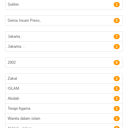
Solihin
1
Penerbit
Gema Insani Press,
8
Lokasi Terbit
Jakarta :
7
Jakartra. :
1
Tahun terbit
2002
8
Subyek
Zakat
2
ISLAM
1
Akidah
1
Terapi Agama
1
Wanita dalam islam
1