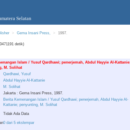
umatera Selatan
lisher
Gema Insani Press,
1997.
0471191 detik)
enangan Islam / Yusuf Qardhawi; penerjemah, Abdul Hayyie Al-Kattanie
, M. Solihat
Qardhawi
,
Yusuf
Abdul
Hayyie
Al
-
Kattanie
M
.
Solihat
Jakarta : Gema Insani Press, 1997.
Berita Kemenangan Islam / Yusuf Qardhawi; penerjemah, Abdul Hayyie Al-
Kattanie; penyunting, M. Solihat
Tidak Ada Data
an
0 dari 5 ekslempar