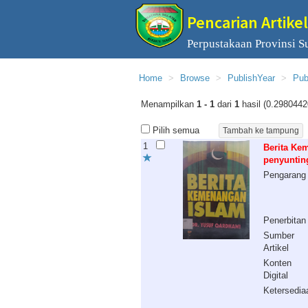
Pencarian Artikel
Perpustakaan Provinsi S
Home
Browse
PublishYear
Pub
Menampilkan
1 - 1
dari
1
hasil (0.2980442
Pilih semua
1
Berita Kem
penyunting
Pengarang
Penerbitan
Sumber
Artikel
Konten
Digital
Ketersedia