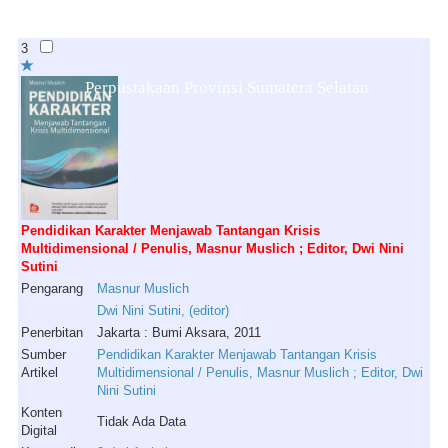
3
Perpustakaan Provinsi Sumatera Selatan
Pendidikan Karakter Menjawab Tantangan Krisis
Multidimensional / Penulis, Masnur Muslich ; Editor, Dwi Nini
Sutini
Pengarang
Masnur
Muslich
Dwi
Nini
Sutini
, (
editor
)
Penerbitan
Jakarta : Bumi Aksara, 2011
Sumber
Pendidikan Karakter Menjawab Tantangan Krisis
Artikel
Multidimensional / Penulis, Masnur Muslich ; Editor, Dwi
Nini Sutini
Konten
Tidak Ada Data
Digital