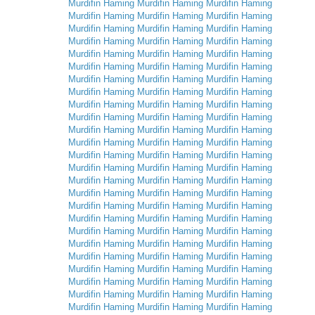
Murdifin
Haming
Murdifin
Haming
Murdifin
Haming
Murdifin
Haming
Murdifin
Haming
Murdifin
Haming
Murdifin
Haming
Murdifin
Haming
Murdifin
Haming
Murdifin
Haming
Murdifin
Haming
Murdifin
Haming
Murdifin
Haming
Murdifin
Haming
Murdifin
Haming
Murdifin
Haming
Murdifin
Haming
Murdifin
Haming
Murdifin
Haming
Murdifin
Haming
Murdifin
Haming
Murdifin
Haming
Murdifin
Haming
Murdifin
Haming
Murdifin
Haming
Murdifin
Haming
Murdifin
Haming
Murdifin
Haming
Murdifin
Haming
Murdifin
Haming
Murdifin
Haming
Murdifin
Haming
Murdifin
Haming
Murdifin
Haming
Murdifin
Haming
Murdifin
Haming
Murdifin
Haming
Murdifin
Haming
Murdifin
Haming
Murdifin
Haming
Murdifin
Haming
Murdifin
Haming
Murdifin
Haming
Murdifin
Haming
Murdifin
Haming
Murdifin
Haming
Murdifin
Haming
Murdifin
Haming
Murdifin
Haming
Murdifin
Haming
Murdifin
Haming
Murdifin
Haming
Murdifin
Haming
Murdifin
Haming
Murdifin
Haming
Murdifin
Haming
Murdifin
Haming
Murdifin
Haming
Murdifin
Haming
Murdifin
Haming
Murdifin
Haming
Murdifin
Haming
Murdifin
Haming
Murdifin
Haming
Murdifin
Haming
Murdifin
Haming
Murdifin
Haming
Murdifin
Haming
Murdifin
Haming
Murdifin
Haming
Murdifin
Haming
Murdifin
Haming
Murdifin
Haming
Murdifin
Haming
Murdifin
Haming