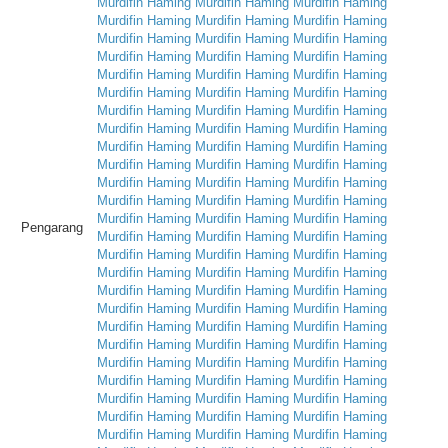
Murdifin
Haming
Murdifin
Haming
Murdifin
Haming
Murdifin
Haming
Murdifin
Haming
Murdifin
Haming
Murdifin
Haming
Murdifin
Haming
Murdifin
Haming
Murdifin
Haming
Murdifin
Haming
Murdifin
Haming
Murdifin
Haming
Murdifin
Haming
Murdifin
Haming
Murdifin
Haming
Murdifin
Haming
Murdifin
Haming
Murdifin
Haming
Murdifin
Haming
Murdifin
Haming
Murdifin
Haming
Murdifin
Haming
Murdifin
Haming
Murdifin
Haming
Murdifin
Haming
Murdifin
Haming
Murdifin
Haming
Murdifin
Haming
Murdifin
Haming
Murdifin
Haming
Murdifin
Haming
Murdifin
Haming
Murdifin
Haming
Murdifin
Haming
Murdifin
Haming
Murdifin
Haming
Murdifin
Haming
Murdifin
Haming
Pengarang
Murdifin
Haming
Murdifin
Haming
Murdifin
Haming
Murdifin
Haming
Murdifin
Haming
Murdifin
Haming
Murdifin
Haming
Murdifin
Haming
Murdifin
Haming
Murdifin
Haming
Murdifin
Haming
Murdifin
Haming
Murdifin
Haming
Murdifin
Haming
Murdifin
Haming
Murdifin
Haming
Murdifin
Haming
Murdifin
Haming
Murdifin
Haming
Murdifin
Haming
Murdifin
Haming
Murdifin
Haming
Murdifin
Haming
Murdifin
Haming
Murdifin
Haming
Murdifin
Haming
Murdifin
Haming
Murdifin
Haming
Murdifin
Haming
Murdifin
Haming
Murdifin
Haming
Murdifin
Haming
Murdifin
Haming
Murdifin
Haming
Murdifin
Haming
Murdifin
Haming