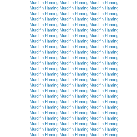
Murdifin
Haming
Murdifin
Haming
Murdifin
Haming
Murdifin
Haming
Murdifin
Haming
Murdifin
Haming
Murdifin
Haming
Murdifin
Haming
Murdifin
Haming
Murdifin
Haming
Murdifin
Haming
Murdifin
Haming
Murdifin
Haming
Murdifin
Haming
Murdifin
Haming
Murdifin
Haming
Murdifin
Haming
Murdifin
Haming
Murdifin
Haming
Murdifin
Haming
Murdifin
Haming
Murdifin
Haming
Murdifin
Haming
Murdifin
Haming
Murdifin
Haming
Murdifin
Haming
Murdifin
Haming
Murdifin
Haming
Murdifin
Haming
Murdifin
Haming
Murdifin
Haming
Murdifin
Haming
Murdifin
Haming
Murdifin
Haming
Murdifin
Haming
Murdifin
Haming
Murdifin
Haming
Murdifin
Haming
Murdifin
Haming
Murdifin
Haming
Murdifin
Haming
Murdifin
Haming
Murdifin
Haming
Murdifin
Haming
Murdifin
Haming
Murdifin
Haming
Murdifin
Haming
Murdifin
Haming
Murdifin
Haming
Murdifin
Haming
Murdifin
Haming
Murdifin
Haming
Murdifin
Haming
Murdifin
Haming
Murdifin
Haming
Murdifin
Haming
Murdifin
Haming
Murdifin
Haming
Murdifin
Haming
Murdifin
Haming
Murdifin
Haming
Murdifin
Haming
Murdifin
Haming
Murdifin
Haming
Murdifin
Haming
Murdifin
Haming
Murdifin
Haming
Murdifin
Haming
Murdifin
Haming
Murdifin
Haming
Murdifin
Haming
Murdifin
Haming
Murdifin
Haming
Murdifin
Haming
Murdifin
Haming