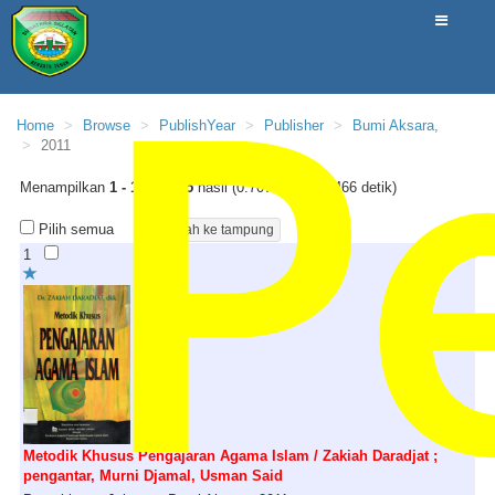
P
Home
Browse
PublishYear
Publisher
Bumi Aksara,
2011
Menampilkan
1 - 10
dari
15
hasil (0.70748686790466 detik)
Pilih semua
1
Metodik Khusus Pengajaran Agama Islam / Zakiah Daradjat ;
pengantar, Murni Djamal, Usman Said