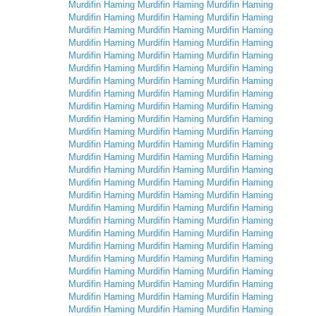
Murdifin
Haming
Murdifin
Haming
Murdifin
Haming
Murdifin
Haming
Murdifin
Haming
Murdifin
Haming
Murdifin
Haming
Murdifin
Haming
Murdifin
Haming
Murdifin
Haming
Murdifin
Haming
Murdifin
Haming
Murdifin
Haming
Murdifin
Haming
Murdifin
Haming
Murdifin
Haming
Murdifin
Haming
Murdifin
Haming
Murdifin
Haming
Murdifin
Haming
Murdifin
Haming
Murdifin
Haming
Murdifin
Haming
Murdifin
Haming
Murdifin
Haming
Murdifin
Haming
Murdifin
Haming
Murdifin
Haming
Murdifin
Haming
Murdifin
Haming
Murdifin
Haming
Murdifin
Haming
Murdifin
Haming
Murdifin
Haming
Murdifin
Haming
Murdifin
Haming
Murdifin
Haming
Murdifin
Haming
Murdifin
Haming
Murdifin
Haming
Murdifin
Haming
Murdifin
Haming
Murdifin
Haming
Murdifin
Haming
Murdifin
Haming
Murdifin
Haming
Murdifin
Haming
Murdifin
Haming
Murdifin
Haming
Murdifin
Haming
Murdifin
Haming
Murdifin
Haming
Murdifin
Haming
Murdifin
Haming
Murdifin
Haming
Murdifin
Haming
Murdifin
Haming
Murdifin
Haming
Murdifin
Haming
Murdifin
Haming
Murdifin
Haming
Murdifin
Haming
Murdifin
Haming
Murdifin
Haming
Murdifin
Haming
Murdifin
Haming
Murdifin
Haming
Murdifin
Haming
Murdifin
Haming
Murdifin
Haming
Murdifin
Haming
Murdifin
Haming
Murdifin
Haming
Murdifin
Haming
Murdifin
Haming