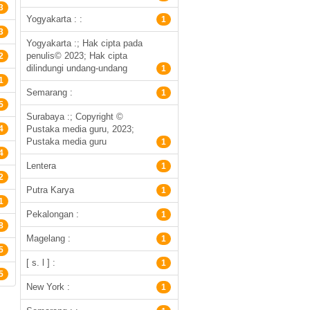
3
Yogyakarta : :
1
3
Yogyakarta :; Hak cipta pada
penulis© 2023; Hak cipta
2
dilindungi undang-undang
1
1
Semarang :
1
5
Surabaya :; Copyright ©
4
Pustaka media guru, 2023;
Pustaka media guru
1
4
Lentera
1
2
Putra Karya
1
1
Pekalongan :
1
8
Magelang :
1
5
[ s. l ] :
1
5
New York :
1