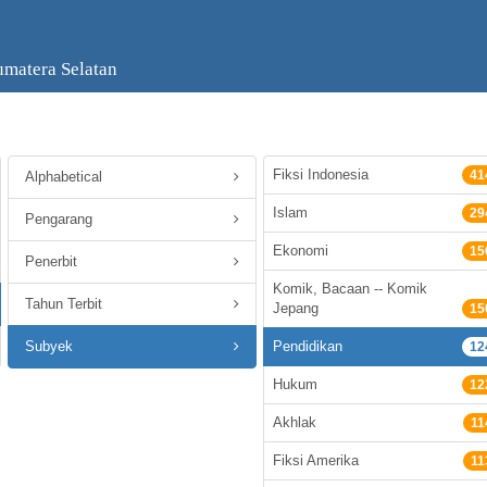
umatera Selatan
Fiksi Indonesia
41
Alphabetical
Islam
29
Pengarang
Ekonomi
15
Penerbit
Komik, Bacaan -- Komik
Tahun Terbit
Jepang
15
Subyek
Pendidikan
12
Hukum
12
Akhlak
11
Fiksi Amerika
11