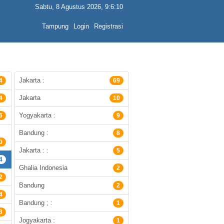
Sabtu, 8 Agustus 2026, 9:6:10
Tampung
Login
Registrasi
Jakarta :
4
69
Jakarta
4
10
Yogyakarta :
6
9
Bandung :
8
0
Jakarta : :
5
4
Ghalia Indonesia
2
2
Bandung
2
4
Bandung ; :
1
3
Jogyakarta :
1