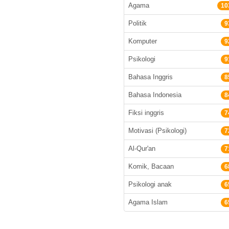
Agama
10
Politik
9
Komputer
9
Psikologi
9
Bahasa Inggris
8
Bahasa Indonesia
8
Fiksi inggris
7
Motivasi (Psikologi)
7
Al-Qur'an
7
Komik, Bacaan
6
Psikologi anak
6
Agama Islam
6