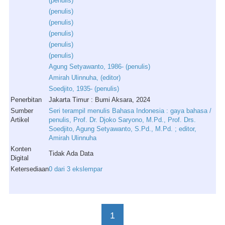
(
penulis
)
(
penulis
)
(
penulis
)
(
penulis
)
(
penulis
)
(
penulis
)
Agung
Setyawanto
,
1986
- (
penulis
)
Amirah
Ulinnuha
, (
editor
)
Soedjito
,
1935
- (
penulis
)
Penerbitan
Jakarta Timur : Bumi Aksara, 2024
Sumber
Seri terampil menulis Bahasa Indonesia : gaya bahasa /
Artikel
penulis, Prof. Dr. Djoko Saryono, M.Pd., Prof. Drs.
Soedjito, Agung Setyawanto, S.Pd., M.Pd. ; editor,
Amirah Ulinnuha
Konten
Tidak Ada Data
Digital
Ketersediaan
0 dari 3 ekslempar
1