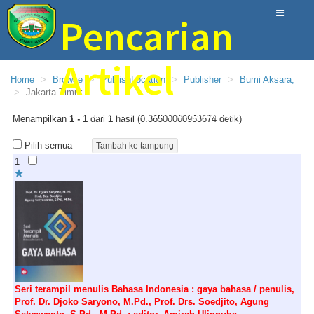
Pencarian
Artikel
Home
Browse
PublishLocation
Publisher
Bumi Aksara,
Jakarta Timur :
Perpustakaan Provinsi Sumatera Selatan
Menampilkan
1 - 1
dari
1
hasil (0.36500000953674 detik)
Pilih semua
1
Seri terampil menulis Bahasa Indonesia : gaya bahasa / penulis,
Prof. Dr. Djoko Saryono, M.Pd., Prof. Drs. Soedjito, Agung