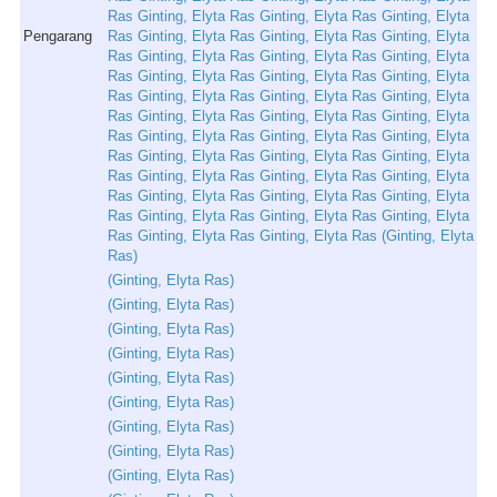
Ras
Ginting
,
Elyta
Ras
Ginting
,
Elyta
Ras
Ginting
,
Elyta
Pengarang
Ras
Ginting
,
Elyta
Ras
Ginting
,
Elyta
Ras
Ginting
,
Elyta
Ras
Ginting
,
Elyta
Ras
Ginting
,
Elyta
Ras
Ginting
,
Elyta
Ras
Ginting
,
Elyta
Ras
Ginting
,
Elyta
Ras
Ginting
,
Elyta
Ras
Ginting
,
Elyta
Ras
Ginting
,
Elyta
Ras
Ginting
,
Elyta
Ras
Ginting
,
Elyta
Ras
Ginting
,
Elyta
Ras
Ginting
,
Elyta
Ras
Ginting
,
Elyta
Ras
Ginting
,
Elyta
Ras
Ginting
,
Elyta
Ras
Ginting
,
Elyta
Ras
Ginting
,
Elyta
Ras
Ginting
,
Elyta
Ras
Ginting
,
Elyta
Ras
Ginting
,
Elyta
Ras
Ginting
,
Elyta
Ras
Ginting
,
Elyta
Ras
Ginting
,
Elyta
Ras
Ginting
,
Elyta
Ras
Ginting
,
Elyta
Ras
Ginting
,
Elyta
Ras
Ginting
,
Elyta
Ras
Ginting
,
Elyta
Ras
Ginting
,
Elyta
Ras
(
Ginting
,
Elyta
Ras
)
(
Ginting
,
Elyta
Ras
)
(
Ginting
,
Elyta
Ras
)
(
Ginting
,
Elyta
Ras
)
(
Ginting
,
Elyta
Ras
)
(
Ginting
,
Elyta
Ras
)
(
Ginting
,
Elyta
Ras
)
(
Ginting
,
Elyta
Ras
)
(
Ginting
,
Elyta
Ras
)
(
Ginting
,
Elyta
Ras
)