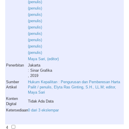
(
penulis
)
(
penulis
)
(
penulis
)
(
penulis
)
(
penulis
)
(
penulis
)
(
penulis
)
(
penulis
)
(
penulis
)
Maya
Sari
, (
editor
)
Penerbitan
Jakarta
: Sinar Grafika
, 2019
Sumber
Hukum Kepailitan : Pengurusan dan Pemberesan Harta
Artikel
Pailit / penulis, Elyta Ras Ginting, S.H., LL.M; editor,
Maya Sari
Konten
Tidak Ada Data
Digital
Ketersediaan
0 dari 3 ekslempar
4