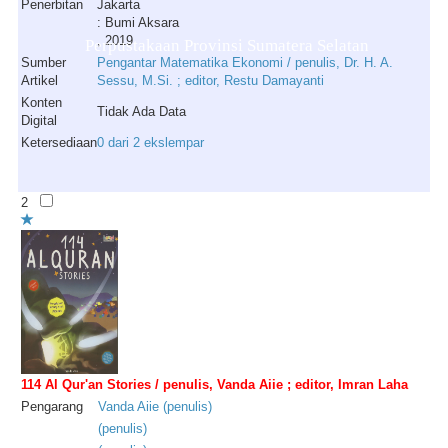
Penerbitan
Jakarta
: Bumi Aksara
, 2019
Perpustakaan Provinsi Sumatera Selatan
Sumber
Pengantar Matematika Ekonomi / penulis, Dr. H. A.
Artikel
Sessu, M.Si. ; editor, Restu Damayanti
Konten
Tidak Ada Data
Digital
Ketersediaan
0 dari 2 ekslempar
2
114 Al Qur'an Stories / penulis, Vanda Aiie ; editor, Imran Laha
Pengarang
Vanda
Aiie
(
penulis
)
(
penulis
)