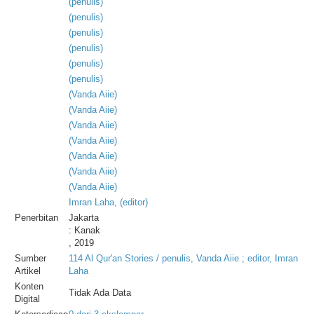
(
penulis
)
(
penulis
)
(
penulis
)
(
penulis
)
(
penulis
)
(
penulis
)
(
Vanda
Aiie
)
(
Vanda
Aiie
)
(
Vanda
Aiie
)
(
Vanda
Aiie
)
(
Vanda
Aiie
)
(
Vanda
Aiie
)
(
Vanda
Aiie
)
Imran
Laha
, (
editor
)
Penerbitan
Jakarta
: Kanak
, 2019
Sumber
114 Al Qur'an Stories / penulis, Vanda Aiie ; editor, Imran
Artikel
Laha
Konten
Tidak Ada Data
Digital