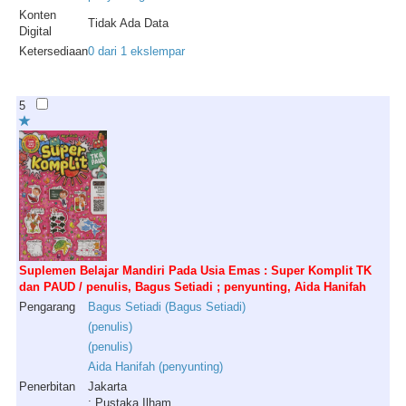
Konten
Tidak Ada Data
Digital
Ketersediaan
0 dari 1 ekslempar
5
Suplemen Belajar Mandiri Pada Usia Emas : Super Komplit TK
dan PAUD / penulis, Bagus Setiadi ; penyunting, Aida Hanifah
Pengarang
Bagus
Setiadi
(
Bagus
Setiadi
)
(
penulis
)
(
penulis
)
Aida
Hanifah
(
penyunting
)
Penerbitan
Jakarta
: Pustaka Ilham