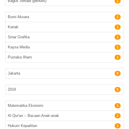
Bagus Setiadi (penulis)
1
Penerbit
Bumi Aksara
1
Kanak
1
Sinar Grafika
1
Kaysa Media
1
Pustaka Ilham
1
Lokasi Terbit
Jakarta
5
Tahun terbit
2019
5
Subyek
Matematika Ekonomi
1
Al Qur'an -- Bacaan Anak-anak
1
Hukum Kepailitan
1