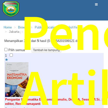
Pen
Home
Browse
PublishLocation
PublishYear
2019
Jakarta ; :
Menampilkan
1 - 5
dari
5
hasil (0.18758201599121 detik)
Pilih semua
1
Arti
Pengantar Matematika Ekonomi / penulis, Dr. H. A. Sessu, M.Si. ;
editor, Restu Damayanti