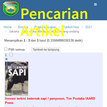
Pencarian
Artikel
Home
Browse
PublishLocation
PublishYear
2017
Jakarta :; Hak cipta dilindungi oleh Undang-undang
Menampilkan
1 - 3
dari
3
hasil (0.31684899330139 detik)
Perpustakaan Provinsi Sumatera Selatan
Pilih semua
1
Inovasi terkini beternak sapi / penyusun, Tim Pustaka IAARD
Press