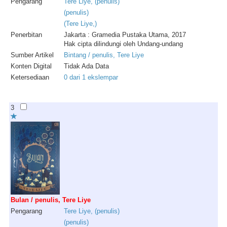
Pengarang
Tere
Liye
, (
penulis
)
(
penulis
)
(
Tere
Liye
,)
Penerbitan
Jakarta : Gramedia Pustaka Utama, 2017
Hak cipta dilindungi oleh Undang-undang
Sumber Artikel
Bintang / penulis, Tere Liye
Konten Digital
Tidak Ada Data
Ketersediaan
0 dari 1 ekslempar
3
Bulan / penulis, Tere Liye
Pengarang
Tere
Liye
, (
penulis
)
(
penulis
)