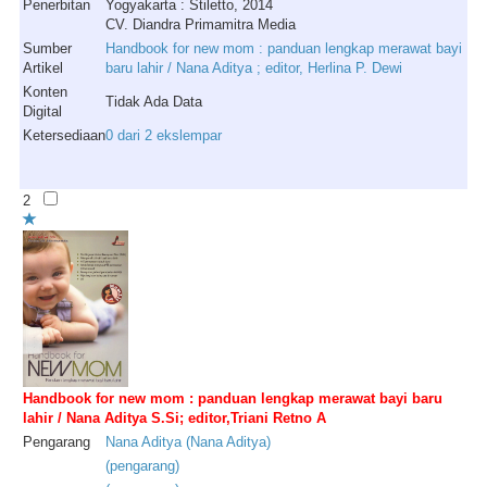
Penerbitan
Yogyakarta : Stiletto, 2014
CV. Diandra Primamitra Media
Sumber
Handbook for new mom : panduan lengkap merawat bayi
Artikel
baru lahir / Nana Aditya ; editor, Herlina P. Dewi
Konten
Tidak Ada Data
Digital
Ketersediaan
0 dari 2 ekslempar
2
Handbook for new mom : panduan lengkap merawat bayi baru
lahir / Nana Aditya S.Si; editor,Triani Retno A
Pengarang
Nana
Aditya
(
Nana
Aditya
)
(
pengarang
)