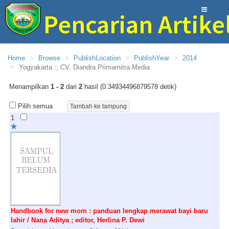
Pencarian Artike
Perpustakaan Provinsi Sumatera Selatan
Home
Browse
PublishLocation
PublishYear
2014
Yogyakarta :; CV. Diandra Primamitra Media
Menampilkan
1 - 2
dari
2
hasil (0.34934496879578 detik)
Pilih semua
1
Handbook for new mom : panduan lengkap merawat bayi baru
lahir / Nana Aditya ; editor, Herlina P. Dewi