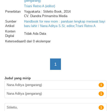
(
pengarang
)
Triani
Retno
A
(
editor
)
Penerbitan
Yogyakarta : Stiletto Book, 2014
CV. Diandra Primamitra Media
Sumber
Handbook for new mom : panduan lengkap merawat bayi
Artikel
baru lahir / Nana Aditya S.Si; editor,Triani Retno A
Konten
Tidak Ada Data
Digital
Ketersediaan
0 dari 0 ekslempar
1
Judul yang mirip
Pengarang
Nana Aditya (pengarang)
1
Nana Aditya (pengarang)
1
Penerbit
Stiletto,
1