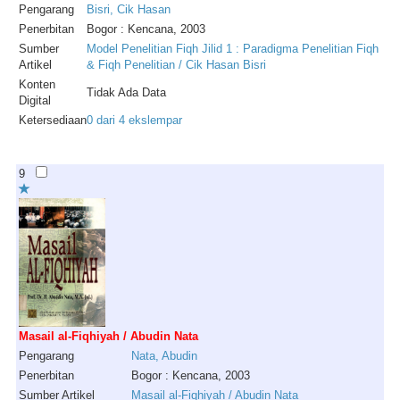
Pengarang
Bisri
,
Cik
Hasan
Penerbitan
Bogor : Kencana, 2003
Sumber
Model Penelitian Fiqh Jilid 1 : Paradigma Penelitian Fiqh
Artikel
& Fiqh Penelitian / Cik Hasan Bisri
Konten
Tidak Ada Data
Digital
Ketersediaan
0 dari 4 ekslempar
9
Masail al-Fiqhiyah / Abudin Nata
Pengarang
Nata
,
Abudin
Penerbitan
Bogor : Kencana, 2003
Sumber Artikel
Masail al-Fiqhiyah / Abudin Nata