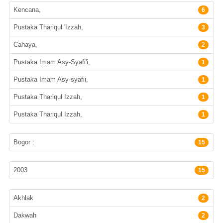
Penerbit
Kencana,
6
Pustaka Thariqul 'Izzah,
3
Cahaya,
2
Pustaka Imam Asy-Syafi'i,
1
Pustaka Imam Asy-syafii,
1
Pustaka Thariqul Izzah,
1
Pustaka Thariqul Izzah,
1
Lokasi Terbit
Bogor :
15
Tahun terbit
2003
15
Subyek
Akhlak
2
Dakwah
2