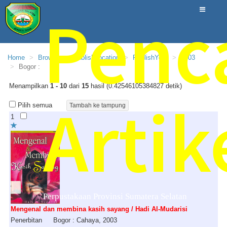
Penc
Home
Browse
PublishLocation
PublishYear
2003
Bogor :
Menampilkan
1 - 10
dari
15
hasil (0.42546105384827 detik)
Artik
Pilih semua
1
Perpustakaan Provinsi Sumatera Selatan
Mengenal dan membina kasih sayang / Hadi Al-Mudarisi
Penerbitan
Bogor : Cahaya, 2003