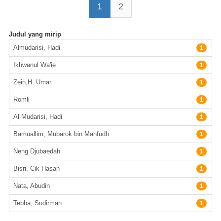
1
2
Judul yang mirip
Pengarang
Almudarisi, Hadi
1
Ikhwanul Wa'ie
1
Zein,H. Umar
1
Romli
1
Al-Mudarisi, Hadi
1
Bamuallim, Mubarok bin Mahfudh
1
Neng Djubaedah
1
Bisri, Cik Hasan
1
Nata, Abudin
1
Tebba, Sudirman
1