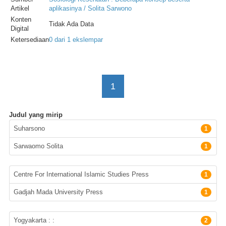
Artikel
aplikasinya / Solita Sarwono
Konten
Tidak Ada Data
Digital
Ketersediaan
0 dari 1 ekslempar
1
Judul yang mirip
Pengarang
Suharsono
1
Sarwaomo Solita
1
Penerbit
Centre For International Islamic Studies Press
1
Gadjah Mada University Press
1
Lokasi Terbit
Yogyakarta : :
2