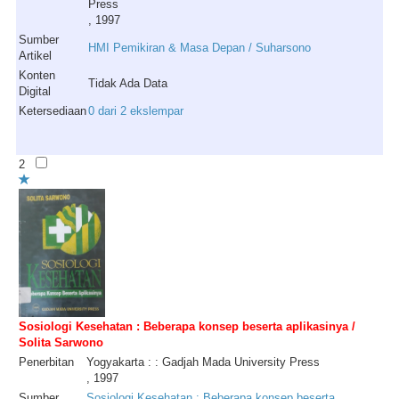
Press
, 1997
Sumber
HMI Pemikiran & Masa Depan / Suharsono
Artikel
Konten
Tidak Ada Data
Digital
Ketersediaan
0 dari 2 ekslempar
2
Sosiologi Kesehatan : Beberapa konsep beserta aplikasinya /
Solita Sarwono
Penerbitan
Yogyakarta : : Gadjah Mada University Press
, 1997
Sumber
Sosiologi Kesehatan : Beberapa konsep beserta