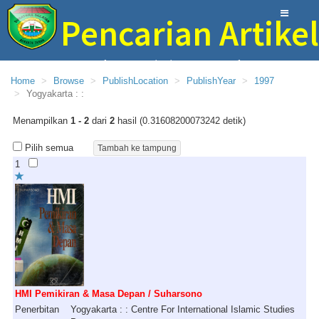
Pencarian Artikel
Perpustakaan Provinsi Sumatera Selatan
Home
Browse
PublishLocation
PublishYear
1997
Yogyakarta : :
Menampilkan
1 - 2
dari
2
hasil (0.31608200073242 detik)
Pilih semua
1
HMI Pemikiran & Masa Depan / Suharsono
Penerbitan
Yogyakarta : : Centre For International Islamic Studies