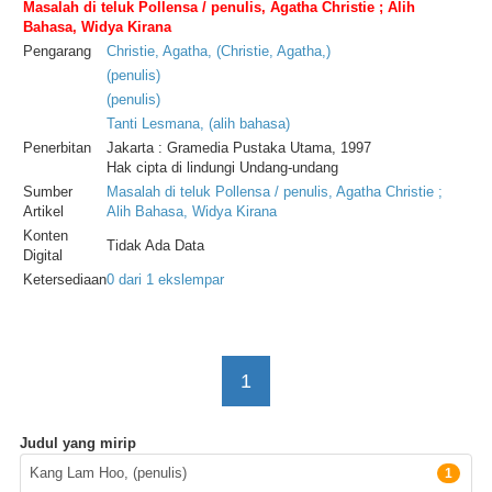
Masalah di teluk Pollensa / penulis, Agatha Christie ; Alih
Bahasa, Widya Kirana
Pengarang
Christie
,
Agatha
, (
Christie
,
Agatha
,)
(
penulis
)
(
penulis
)
Tanti
Lesmana
, (
alih
bahasa
)
Penerbitan
Jakarta : Gramedia Pustaka Utama, 1997
Hak cipta di lindungi Undang-undang
Sumber
Masalah di teluk Pollensa / penulis, Agatha Christie ;
Artikel
Alih Bahasa, Widya Kirana
Konten
Tidak Ada Data
Digital
Ketersediaan
0 dari 1 ekslempar
1
Judul yang mirip
Pengarang
Kang Lam Hoo, (penulis)
1