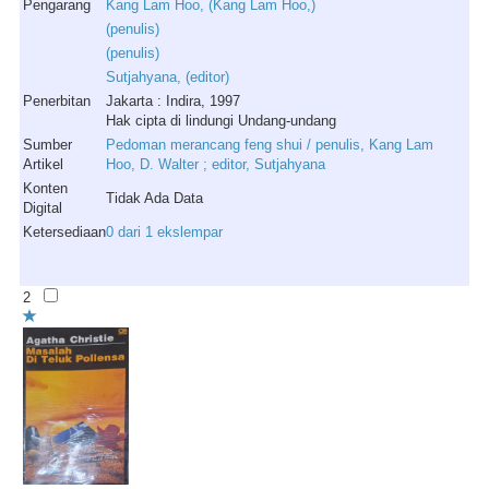
Pengarang
Kang
Lam
Hoo
, (
Kang
Lam
Hoo
,)
(
penulis
)
(
penulis
)
Sutjahyana
, (
editor
)
Penerbitan
Jakarta : Indira, 1997
Hak cipta di lindungi Undang-undang
Sumber
Pedoman merancang feng shui / penulis, Kang Lam
Artikel
Hoo, D. Walter ; editor, Sutjahyana
Konten
Tidak Ada Data
Digital
Ketersediaan
0 dari 1 ekslempar
2