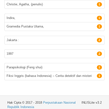
Christie, Agatha, (penulis)
1
Penerbit
Indira,
1
Gramedia Pustaka Utama,
1
Lokasi Terbit
Jakarta :
2
Tahun terbit
1997
2
Subyek
Parapsikologi (Feng shui)
1
Fiksi Inggris (bahasa Indonesia) -- Cerita detektif dan misteri
1
Hak Cipta © 2017 - 2018
Perpustakaan Nasional
INLISLite v3.2
Republik Indonesia