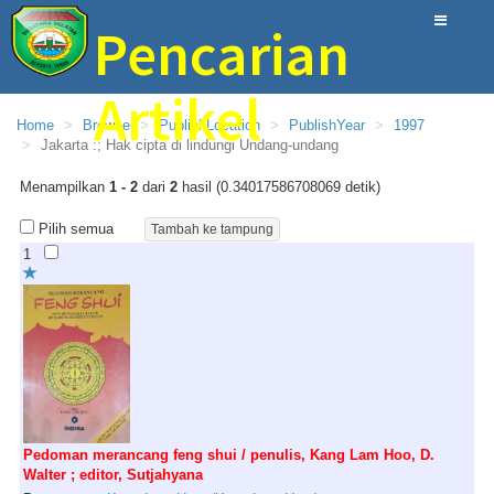
Pencarian
Artikel
Home
Browse
PublishLocation
PublishYear
1997
Jakarta :; Hak cipta di lindungi Undang-undang
Perpustakaan Provinsi Sumatera Selatan
Menampilkan
1 - 2
dari
2
hasil (0.34017586708069 detik)
Pilih semua
1
Pedoman merancang feng shui / penulis, Kang Lam Hoo, D.
Walter ; editor, Sutjahyana