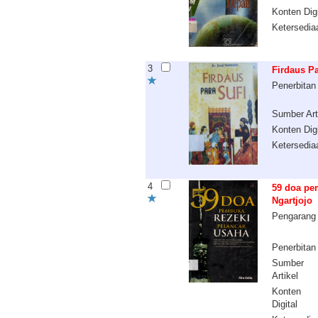
Konten Digi
Ketersedia
3
Firdaus Pa
Penerbitan
Sumber Art
Konten Digi
Ketersedia
4
59 doa pem
Ngartjojo
Pengarang
Penerbitan
Sumber
Artikel
Konten
Digital