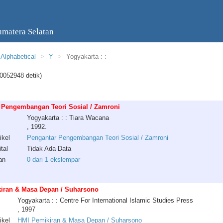
umatera Selatan
Alphabetical
Y
Yogyakarta : :
0052948 detik)
 Pengembangan Teori Sosial / Zamroni
Yogyakarta : : Tiara Wacana
, 1992.
ikel
Pengantar Pengembangan Teori Sosial / Zamroni
tal
Tidak Ada Data
an
0 dari 1 ekslempar
iran & Masa Depan / Suharsono
Yogyakarta : : Centre For International Islamic Studies Press
, 1997
ikel
HMI Pemikiran & Masa Depan / Suharsono