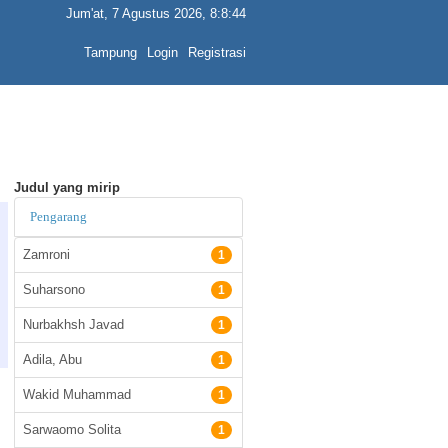
Jum'at, 7 Agustus 2026, 8:8:45
Tampung
Login
Registrasi
Judul yang mirip
Pengarang
Zamroni
1
Suharsono
1
Nurbakhsh Javad
1
Adila, Abu
1
Wakid Muhammad
1
Sarwaomo Solita
1