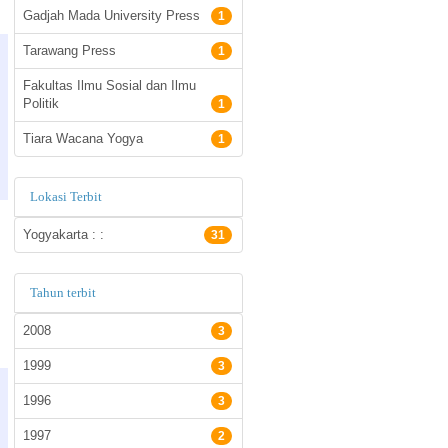
Gadjah Mada University Press
1
Tarawang Press
1
Fakultas Ilmu Sosial dan Ilmu
Politik
1
Tiara Wacana Yogya
1
Lokasi Terbit
Yogyakarta : :
31
Tahun terbit
2008
3
1999
3
1996
3
1997
2