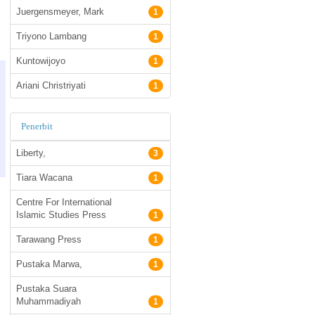
Juergensmeyer, Mark
1
Triyono Lambang
1
Kuntowijoyo
1
Ariani Christriyati
1
Penerbit
Liberty,
3
Tiara Wacana
1
Centre For International
Islamic Studies Press
1
Tarawang Press
1
Pustaka Marwa,
1
Pustaka Suara
Muhammadiyah
1