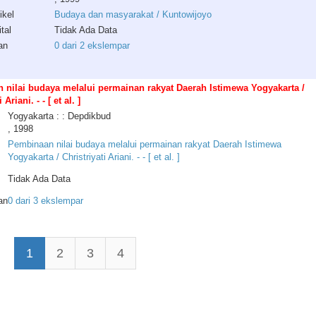
ikel
Budaya dan masyarakat / Kuntowijoyo
tal
Tidak Ada Data
an
0 dari 2 ekslempar
 nilai budaya melalui permainan rakyat Daerah Istimewa Yogyakarta /
 Ariani. - - [ et al. ]
Yogyakarta : : Depdikbud
, 1998
Pembinaan nilai budaya melalui permainan rakyat Daerah Istimewa
Yogyakarta / Christriyati Ariani. - - [ et al. ]
Tidak Ada Data
an
0 dari 3 ekslempar
1
2
3
4