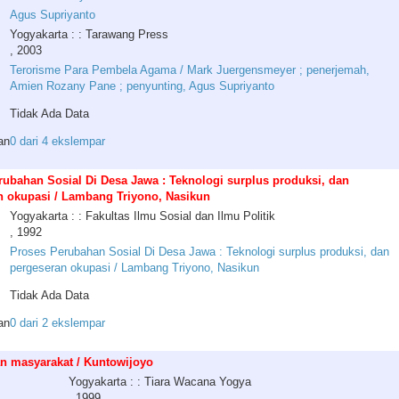
Agus
Supriyanto
Yogyakarta : : Tarawang Press
, 2003
Terorisme Para Pembela Agama / Mark Juergensmeyer ; penerjemah,
Amien Rozany Pane ; penyunting, Agus Supriyanto
Tidak Ada Data
an
0 dari 4 ekslempar
rubahan Sosial Di Desa Jawa : Teknologi surplus produksi, dan
n okupasi / Lambang Triyono, Nasikun
Yogyakarta : : Fakultas Ilmu Sosial dan Ilmu Politik
, 1992
Proses Perubahan Sosial Di Desa Jawa : Teknologi surplus produksi, dan
pergeseran okupasi / Lambang Triyono, Nasikun
Tidak Ada Data
an
0 dari 2 ekslempar
n masyarakat / Kuntowijoyo
Yogyakarta : : Tiara Wacana Yogya
, 1999