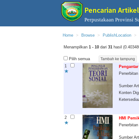
Pencarian Artikel
Perpustakaan Provinsi S
Home
Browse
PublishLocation
Menampilkan
1 - 10
dari
31
hasil (0.40348
Pilih semua
1
Pengantar
Penerbitan
Sumber Art
Konten Digi
Ketersedia
2
HMI Pemik
Penerbitan
Sumber Art