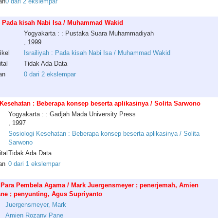
an
0 dari 2 ekslempar
 : Pada kisah Nabi Isa / Muhammad Wakid
Yogyakarta : : Pustaka Suara Muhammadiyah
, 1999
ikel
Israiliyah : Pada kisah Nabi Isa / Muhammad Wakid
tal
Tidak Ada Data
an
0 dari 2 ekslempar
Kesehatan : Beberapa konsep beserta aplikasinya / Solita Sarwono
Yogyakarta : : Gadjah Mada University Press
, 1997
Sosiologi Kesehatan : Beberapa konsep beserta aplikasinya / Solita
Sarwono
tal
Tidak Ada Data
an
0 dari 1 ekslempar
 Para Pembela Agama / Mark Juergensmeyer ; penerjemah, Amien
ne ; penyunting, Agus Supriyanto
Juergensmeyer
,
Mark
Amien
Rozany
Pane