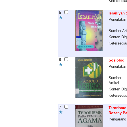
Ketersedia
5
Israiliyah
Penerbitan
Sumber Art
Konten Digi
Ketersedia
6
Sosiologi 
Penerbitan
Sumber
Artikel
Konten Digi
Ketersedia
7
Terorisme
Rozany Pa
Pengarang