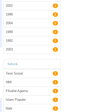
2002
2
1998
2
2004
2
1989
2
1992.
1
2003
1
Subyek
Teori Sosial
1
HMI
1
Filsafat-Agama
1
Islam Populer
1
Nabi
1