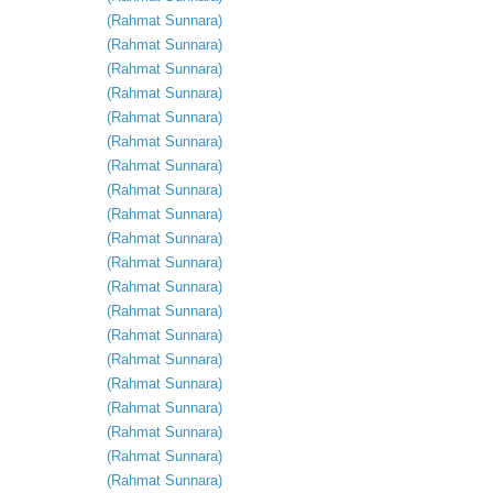
(
Rahmat
Sunnara
)
(
Rahmat
Sunnara
)
(
Rahmat
Sunnara
)
(
Rahmat
Sunnara
)
(
Rahmat
Sunnara
)
(
Rahmat
Sunnara
)
(
Rahmat
Sunnara
)
(
Rahmat
Sunnara
)
(
Rahmat
Sunnara
)
(
Rahmat
Sunnara
)
(
Rahmat
Sunnara
)
(
Rahmat
Sunnara
)
(
Rahmat
Sunnara
)
(
Rahmat
Sunnara
)
(
Rahmat
Sunnara
)
(
Rahmat
Sunnara
)
(
Rahmat
Sunnara
)
(
Rahmat
Sunnara
)
(
Rahmat
Sunnara
)
(
Rahmat
Sunnara
)