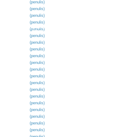
(
penulis
)
(
penulis
)
(
penulis
)
(
penulis
)
Perpustakaan Provinsi Sumatera Selatan
(
penulis
)
(
penulis
)
(
penulis
)
(
penulis
)
(
penulis
)
(
penulis
)
(
penulis
)
(
penulis
)
(
penulis
)
(
penulis
)
(
penulis
)
(
penulis
)
(
penulis
)
(
penulis
)
(
penulis
)
(
penulis
)
(
penulis
)