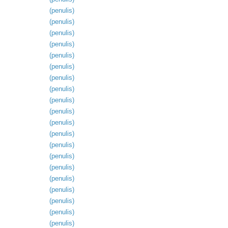
(
penulis
)
(
penulis
)
(
penulis
)
(
penulis
)
(
penulis
)
(
penulis
)
(
penulis
)
(
penulis
)
(
penulis
)
(
penulis
)
(
penulis
)
(
penulis
)
(
penulis
)
(
penulis
)
(
penulis
)
(
penulis
)
(
penulis
)
(
penulis
)
(
penulis
)
(
penulis
)