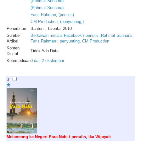
(
Rahmat
Sunnara
)
(
Rahmat
Sunnara
)
Faris
Rahman
, (
penulis
)
CM
Production
, (
penyunting
,)
Penerbitan
Banten : Talenta, 2010
Sumber
Berkawan melalui Facebook / penulis, Rahmat Sunnara,
Artikel
Faris Rahman ; penyunting, CM Production
Konten
Tidak Ada Data
Digital
Ketersediaan
0 dari 2 ekslempar
3
Melancong ke Negeri Para Nabi / penulis, Ika Wijayati