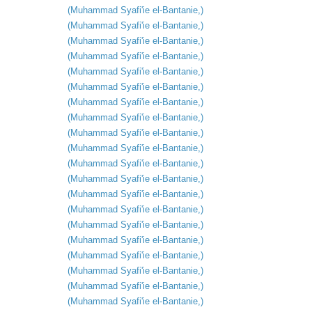
(
Muhammad
Syafi
'
ie
el
-
Bantanie
,)
(
Muhammad
Syafi
'
ie
el
-
Bantanie
,)
(
Muhammad
Syafi
'
ie
el
-
Bantanie
,)
(
Muhammad
Syafi
'
ie
el
-
Bantanie
,)
(
Muhammad
Syafi
'
ie
el
-
Bantanie
,)
(
Muhammad
Syafi
'
ie
el
-
Bantanie
,)
(
Muhammad
Syafi
'
ie
el
-
Bantanie
,)
(
Muhammad
Syafi
'
ie
el
-
Bantanie
,)
(
Muhammad
Syafi
'
ie
el
-
Bantanie
,)
(
Muhammad
Syafi
'
ie
el
-
Bantanie
,)
(
Muhammad
Syafi
'
ie
el
-
Bantanie
,)
(
Muhammad
Syafi
'
ie
el
-
Bantanie
,)
(
Muhammad
Syafi
'
ie
el
-
Bantanie
,)
(
Muhammad
Syafi
'
ie
el
-
Bantanie
,)
(
Muhammad
Syafi
'
ie
el
-
Bantanie
,)
(
Muhammad
Syafi
'
ie
el
-
Bantanie
,)
(
Muhammad
Syafi
'
ie
el
-
Bantanie
,)
(
Muhammad
Syafi
'
ie
el
-
Bantanie
,)
(
Muhammad
Syafi
'
ie
el
-
Bantanie
,)
(
Muhammad
Syafi
'
ie
el
-
Bantanie
,)