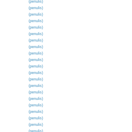
(
penulis
)
(
penulis
)
(
penulis
)
(
penulis
)
(
penulis
)
(
penulis
)
(
penulis
)
(
penulis
)
(
penulis
)
(
penulis
)
(
penulis
)
(
penulis
)
(
penulis
)
(
penulis
)
(
penulis
)
(
penulis
)
(
penulis
)
(
penulis
)
(
penulis
)
(
penulis
)
(
penulis
)