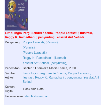
Limpi Ingin Pergi Sendiri / cerita, Poppie Larasati ; ilustrasi,
Reggy K. Ramadhani ; penyunting, Yosafat Arif Setiadi
Pengarang
Poppie
Larasati
, (
Penulis
)
(
Penulis
)
(
Poppie
Larasati
,)
Reggy
K
.
Ramadhani
, (
ilustrasi
)
Yosafat
Arif
Setiadi
, (
penyunting
)
Penerbitan
Banten : Literaloka Media Utama, 2020
Sumber
Limpi Ingin Pergi Sendiri / cerita, Poppie Larasati ;
Artikel
ilustrasi, Reggy K. Ramadhani ; penyunting, Yosafat Arif
Setiadi
Konten
Tidak Ada Data
Digital
Ketersediaan
0 dari 6 ekslempar