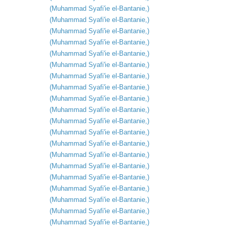
(
Muhammad
Syafi
'
ie
el
-
Bantanie
,)
(
Muhammad
Syafi
'
ie
el
-
Bantanie
,)
(
Muhammad
Syafi
'
ie
el
-
Bantanie
,)
(
Muhammad
Syafi
'
ie
el
-
Bantanie
,)
(
Muhammad
Syafi
'
ie
el
-
Bantanie
,)
(
Muhammad
Syafi
'
ie
el
-
Bantanie
,)
(
Muhammad
Syafi
'
ie
el
-
Bantanie
,)
(
Muhammad
Syafi
'
ie
el
-
Bantanie
,)
(
Muhammad
Syafi
'
ie
el
-
Bantanie
,)
(
Muhammad
Syafi
'
ie
el
-
Bantanie
,)
(
Muhammad
Syafi
'
ie
el
-
Bantanie
,)
(
Muhammad
Syafi
'
ie
el
-
Bantanie
,)
(
Muhammad
Syafi
'
ie
el
-
Bantanie
,)
(
Muhammad
Syafi
'
ie
el
-
Bantanie
,)
(
Muhammad
Syafi
'
ie
el
-
Bantanie
,)
(
Muhammad
Syafi
'
ie
el
-
Bantanie
,)
(
Muhammad
Syafi
'
ie
el
-
Bantanie
,)
(
Muhammad
Syafi
'
ie
el
-
Bantanie
,)
(
Muhammad
Syafi
'
ie
el
-
Bantanie
,)
(
Muhammad
Syafi
'
ie
el
-
Bantanie
,)