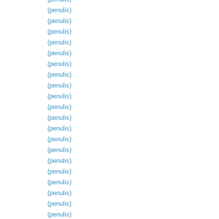
(
penulis
)
(
penulis
)
(
penulis
)
(
penulis
)
(
penulis
)
(
penulis
)
(
penulis
)
(
penulis
)
(
penulis
)
(
penulis
)
(
penulis
)
(
penulis
)
(
penulis
)
(
penulis
)
(
penulis
)
(
penulis
)
(
penulis
)
(
penulis
)
(
penulis
)
(
penulis
)